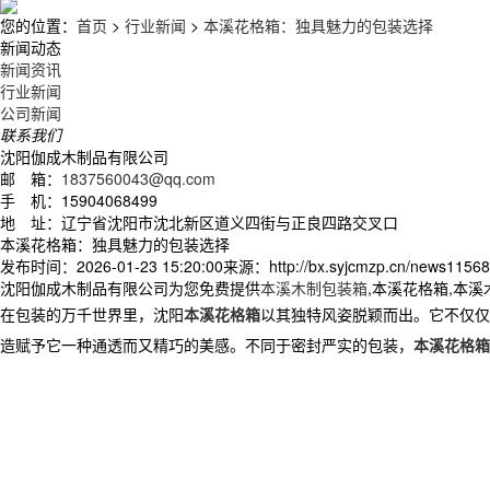
您的位置：
首页
>
行业新闻
>
本溪花格箱：独具魅力的包装选择
新闻动态
新闻资讯
行业新闻
公司新闻
联系我们
沈阳伽成木制品有限公司
邮 箱：
1837560043@qq.com
手 机：15904068499
地 址：辽宁省沈阳市沈北新区道义四街与正良四路交叉口
本溪花格箱：独具魅力的包装选择
发布时间：2026-01-23 15:20:00
来源：http://bx.syjcmzp.cn/news11568
沈阳伽成木制品有限公司为您免费提供
本溪木制包装箱
,本溪花格箱,本
在包装的万千世界里，沈阳
本溪花格箱
以其独特风姿脱颖而出。它不仅仅
造赋予它一种通透而又精巧的美感。不同于密封严实的包装，
本溪花格箱